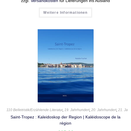
zzgl.
Versandkosten
für Lieferungen ins Ausland
Weitere Informationen
110 Belletristik/Erzählende Literatur
,
19. Jahrhundert
,
20. Jahrhundert
,
21. Jah
Saint-Tropez : Kaleidoskop der Region | Kaléidoscope de la
région