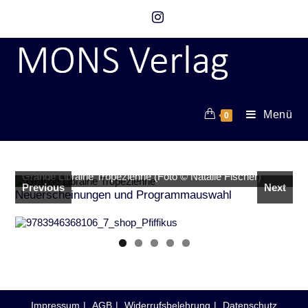
Menü
0
Grande Librairie Tropézienne (Foto © Natalie Fischer)
Previous
Next
Neuerscheinungen und Programmauswahl
Impressum
AGB
Widerrufsbelehrung
Datenschutz