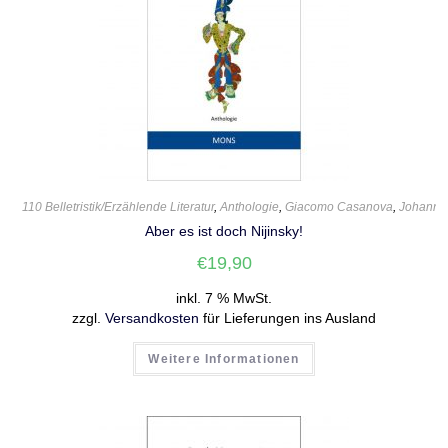
110 Belletristik/Erzählende Literatur
,
Anthologie
,
Giacomo Casanova
,
Johann 
Aber es ist doch Nijinsky!
€
19,90
inkl. 7 % MwSt.
zzgl.
Versandkosten
für Lieferungen ins Ausland
Weitere Informationen