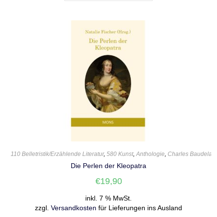
110 Belletristik/Erzählende Literatur
,
580 Kunst
,
Anthologie
,
Charles Baudelair
Die Perlen der Kleopatra
€
19,90
inkl. 7 % MwSt.
zzgl.
Versandkosten
für Lieferungen ins Ausland