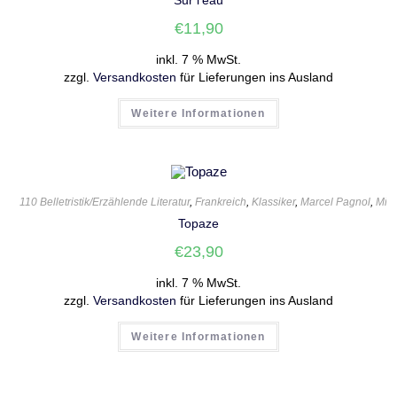
Sur l’eau
€
11,90
inkl. 7 % MwSt.
zzgl.
Versandkosten
für Lieferungen ins Ausland
Weitere Informationen
110 Belletristik/Erzählende Literatur
,
Frankreich
,
Klassiker
,
Marcel Pagnol
,
Mic
Topaze
€
23,90
inkl. 7 % MwSt.
zzgl.
Versandkosten
für Lieferungen ins Ausland
Weitere Informationen