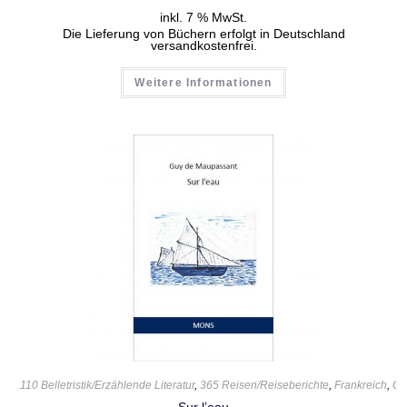
inkl. 7 % MwSt.
Die Lieferung von Büchern erfolgt in Deutschland
versandkostenfrei.
Weitere Informationen
110 Belletristik/Erzählende Literatur
,
365 Reisen/Reiseberichte
,
Frankreich
,
Gu