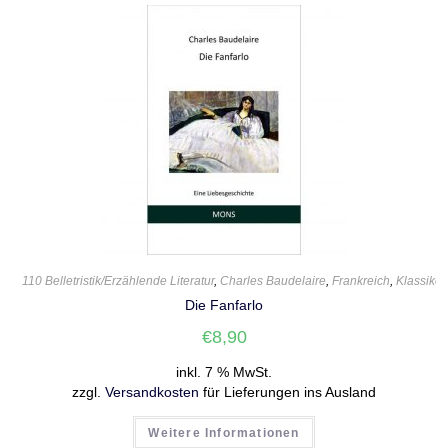
110 Belletristik/Erzählende Literatur
,
Charles Baudelaire
,
Frankreich
,
Klassiker
Die Fanfarlo
€
8,90
inkl. 7 % MwSt.
zzgl.
Versandkosten
für Lieferungen ins Ausland
Weitere Informationen