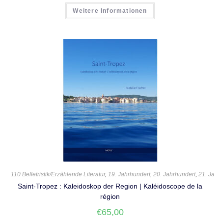
Weitere Informationen
110 Belletristik/Erzählende Literatur
,
19. Jahrhundert
,
20. Jahrhundert
,
21. Jah
Saint-Tropez : Kaleidoskop der Region | Kaléidoscope de la
région
€
65,00