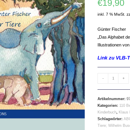
€
19,90
inkl. 7 % MwSt.
z
Günter Fischer
„Das Alphabet der
Illustrationen vo
Link zu VLB-T
D
-
+
a
s
Artikelnummer:
9
A
Kategorien:
110 Be
l
Kinderbuch
,
Klaus 
p
Schlagwörter:
AB
h
Tiere; Wilhelm Bus