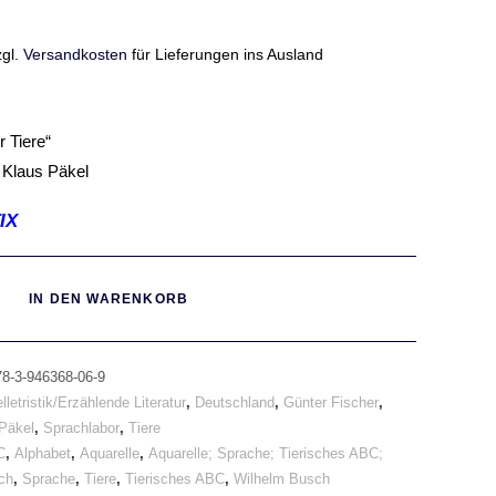
zgl.
Versandkosten
für Lieferungen ins Ausland
 Tiere“
n Klaus Päkel
IX
IN DEN WARENKORB
78-3-946368-06-9
lletristik/Erzählende Literatur
,
Deutschland
,
Günter Fischer
,
Päkel
,
Sprachlabor
,
Tiere
C
,
Alphabet
,
Aquarelle
,
Aquarelle; Sprache; Tierisches ABC;
ch
,
Sprache
,
Tiere
,
Tierisches ABC
,
Wilhelm Busch