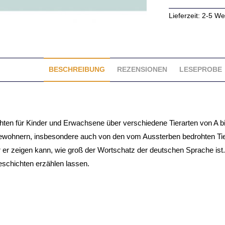
a
Lieferzeit: 2-5 W
b
e
t
d
BESCHREIBUNG
REZENSIONEN
LESEPROBE
e
r
T
i
ten für Kinder und Erwachsene über verschiedene Tierarten von A bis Z
e
wohnern, insbesondere auch von den vom Aussterben bedrohten Tiera
r
r er zeigen kann, wie groß der Wortschatz der deutschen Sprache ist
e
schichten erzählen lassen.
M
e
n
g
e