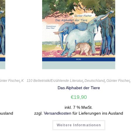
nter Fischer
,
Kinderbuch
110 Belletristik/Erzählende Literatur
,
Klaus Päkel
,
Sprachlabor
,
,
Tiere
Deutschland
,
Günter Fischer
Das Alphabet der Tiere
€
19,90
inkl. 7 % MwSt.
Ausland
zzgl.
Versandkosten
für Lieferungen ins Ausland
Weitere Informationen