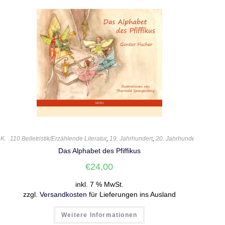
,
Kinderbuch
110 Belletristik/Erzählende Literatur
,
Klaus Päkel
,
Sprachlabor
,
,
Tiere
19. Jahrhundert
,
20. Jahrhundert
,
21. Jahr
Das Alphabet des Pfiffikus
€
24,00
inkl. 7 % MwSt.
zzgl.
Versandkosten
für Lieferungen ins Ausland
Weitere Informationen