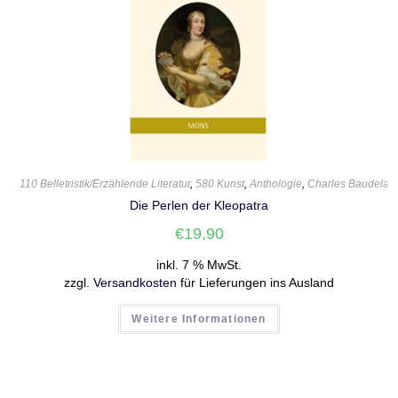
110 Belletristik/Erzählende Literatur
,
580 Kunst
,
Anthologie
,
Charles Baudelair
Die Perlen der Kleopatra
€
19,90
inkl. 7 % MwSt.
zzgl.
Versandkosten
für Lieferungen ins Ausland
Weitere Informationen