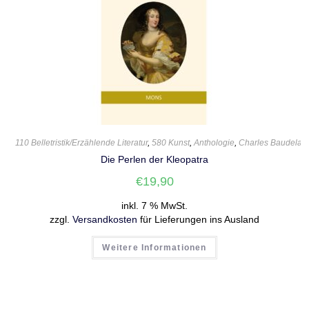
110 Belletristik/Erzählende Literatur
,
580 Kunst
,
Anthologie
,
Charles Baudelair
Die Perlen der Kleopatra
€
19,90
inkl. 7 % MwSt.
zzgl.
Versandkosten
für Lieferungen ins Ausland
Weitere Informationen