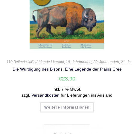
110 Belletristik/Erzählende Literatur
,
19. Jahrhundert
,
20. Jahrhundert
,
21. Jah
Die Würdigung des Bisons. Eine Legende der Plains Cree
€
23,90
inkl. 7 % MwSt.
zzgl.
Versandkosten
für Lieferungen ins Ausland
Weitere Informationen