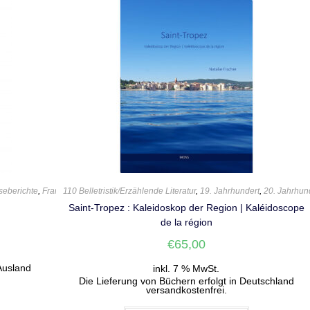
seberichte
,
Frankreich
110 Belletristik/Erzählende Literatur
,
Guy de Maupassant
,
Klassiker
,
,
19. Jahrhundert
Reise
,
Reiseliteratur
,
20. Jahrhun
Saint-Tropez : Kaleidoskop der Region | Kaléidoscope
de la région
€
65,00
Ausland
inkl. 7 % MwSt.
Die Lieferung von Büchern erfolgt in Deutschland
versandkostenfrei.