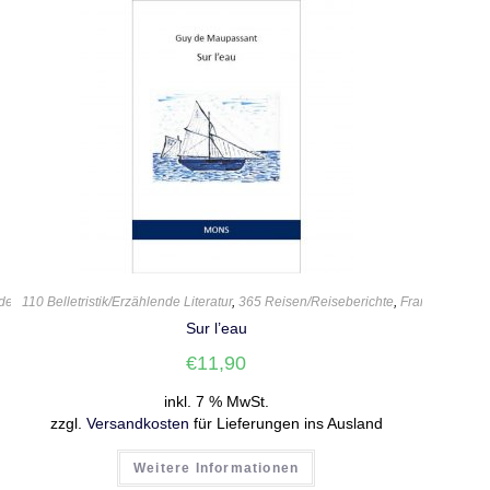
dert
,
110 Belletristik/Erzählende Literatur
21. Jahrhundert
,
310 Reisen/Reiseführer
,
365 Reisen/Reiseberichte
,
365 Reisen/Reiseberichte
,
Frankreich
,
580 Kun
,
Gu
Sur l’eau
€
11,90
inkl. 7 % MwSt.
zzgl.
Versandkosten
für Lieferungen ins Ausland
Weitere Informationen