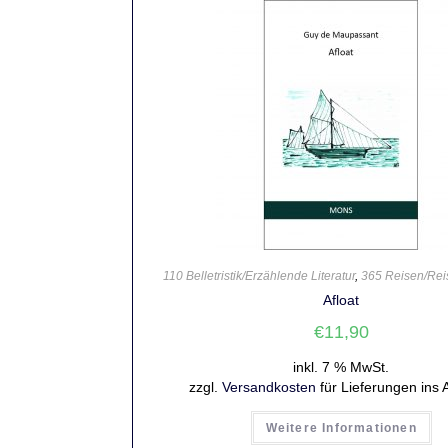
110 Belletristik/Erzählende Literatur
,
365 Reisen/Rei
Afloat
€
11,90
inkl. 7 % MwSt.
zzgl.
Versandkosten
für Lieferungen ins 
Weitere Informationen