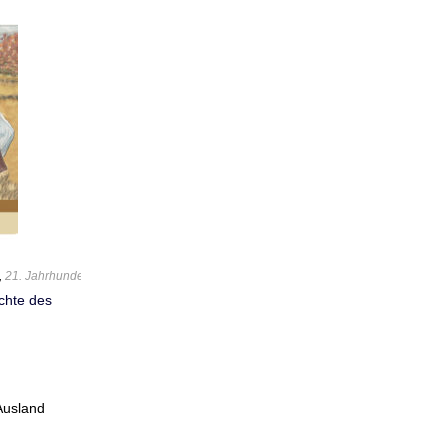
,
21. Jahrhundert
,
559 Geschichte/Kulturgeschichte
,
Kanada
,
Kanadische Literatur
chte des
Ausland