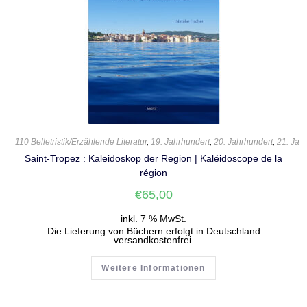
110 Belletristik/Erzählende Literatur
,
19. Jahrhundert
,
20. Jahrhundert
,
21. Jah
Saint-Tropez : Kaleidoskop der Region | Kaléidoscope de la
région
€
65,00
inkl. 7 % MwSt.
Die Lieferung von Büchern erfolgt in Deutschland
versandkostenfrei.
Weitere Informationen