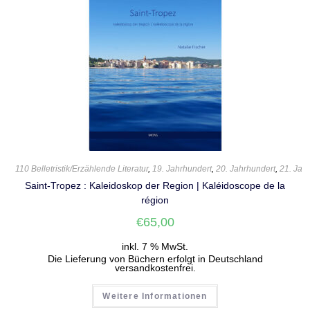
110 Belletristik/Erzählende Literatur
,
19. Jahrhundert
,
20. Jahrhundert
,
21. Jah
Saint-Tropez : Kaleidoskop der Region | Kaléidoscope de la
région
€
65,00
inkl. 7 % MwSt.
Die Lieferung von Büchern erfolgt in Deutschland
versandkostenfrei.
Weitere Informationen