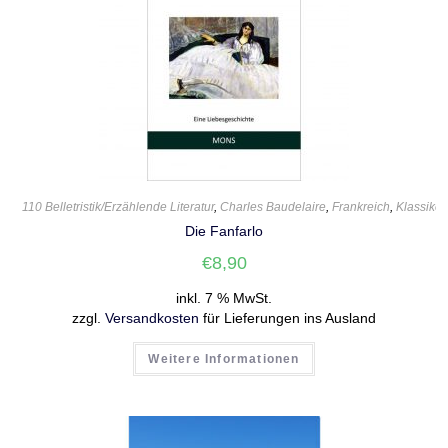
110 Belletristik/Erzählende Literatur
,
Charles Baudelaire
,
Frankreich
,
Klassiker
Die Fanfarlo
€
8,90
inkl. 7 % MwSt.
zzgl.
Versandkosten
für Lieferungen ins Ausland
Weitere Informationen