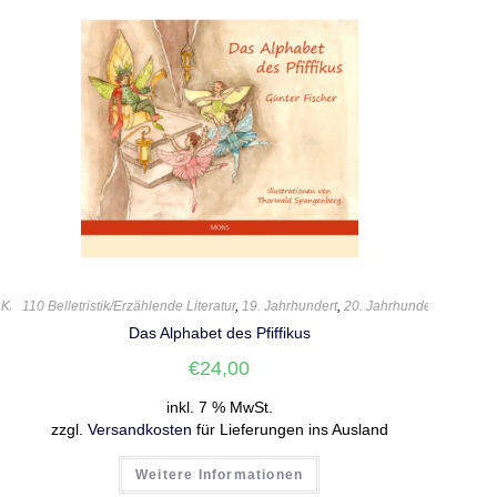
,
Kinderbuch
110 Belletristik/Erzählende Literatur
,
Klaus Päkel
,
Sprachlabor
,
,
Tiere
19. Jahrhundert
,
20. Jahrhundert
,
21. Jahr
Das Alphabet des Pfiffikus
€
24,00
inkl. 7 % MwSt.
zzgl.
Versandkosten
für Lieferungen ins Ausland
Weitere Informationen