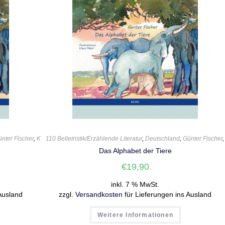
nter Fischer
,
Kinderbuch
110 Belletristik/Erzählende Literatur
,
Klaus Päkel
,
Sprachlabor
,
,
Tiere
Deutschland
,
Günter Fischer
Das Alphabet der Tiere
€
19,90
inkl. 7 % MwSt.
Ausland
zzgl.
Versandkosten
für Lieferungen ins Ausland
Weitere Informationen