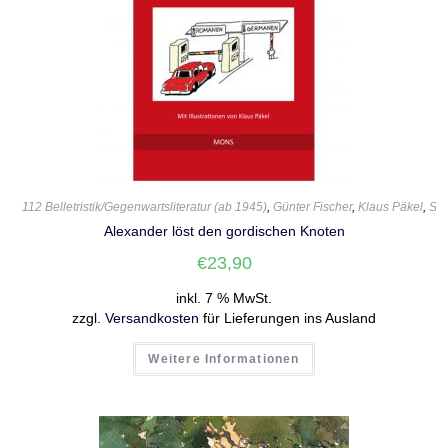
112 Belletristik/Gegenwartsliteratur (ab 1945)
,
Günter Fischer
,
Klaus Päkel
,
Spr
Alexander löst den gordischen Knoten
€
23,90
inkl. 7 % MwSt.
zzgl.
Versandkosten
für Lieferungen ins Ausland
Weitere Informationen