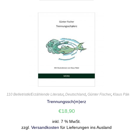
110 Belletristik/Erzählende Literatur
,
Deutschland
,
Günter Fischer
,
Klaus Päkel
Trennungssch(m)erz
€
18,90
inkl. 7 % MwSt.
zzgl.
Versandkosten
für Lieferungen ins Ausland