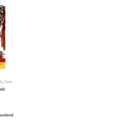
ch
,
Tiere
ald
Ausland