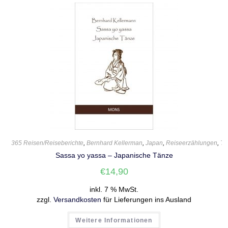
365 Reisen/Reiseberichte
,
Bernhard Kellerman
,
Japan
,
Reiseerzählungen
,
Ta
Sassa yo yassa – Japanische Tänze
€
14,90
inkl. 7 % MwSt.
zzgl.
Versandkosten
für Lieferungen ins Ausland
Weitere Informationen