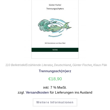
110 Belletristik/Erzählende Literatur
,
Deutschland
,
Günter Fischer
,
Klaus Päkel
Trennungssch(m)erz
€
18,90
inkl. 7 % MwSt.
zzgl.
Versandkosten
für Lieferungen ins Ausland
Weitere Informationen